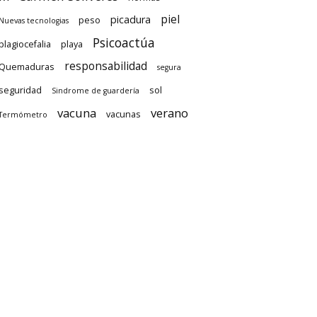
piel
picadura
peso
Nuevas tecnologias
Psicoactúa
plagiocefalia
playa
responsabilidad
Quemaduras
segura
seguridad
sol
Sindrome de guardería
vacuna
verano
vacunas
Termómetro