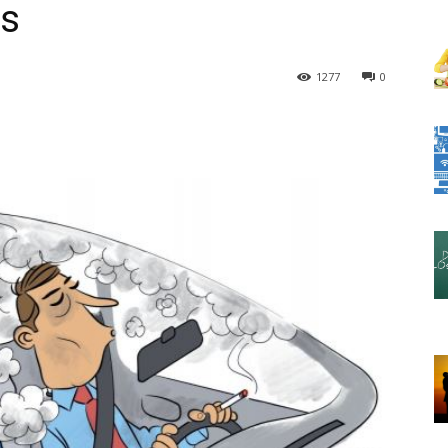
os
1277
0