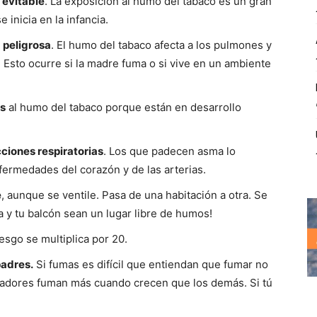
 evitable
. La exposición al humo del tabaco es un gran
 inicia en la infancia.
 peligrosa
. El humo del tabaco afecta a los pulmones y
. Esto ocurre si la madre fuma o si vive en un ambiente
es
al humo del tabaco porque están en desarrollo
ciones respiratorias
. Los que padecen asma lo
fermedades del corazón y de las arterias.
e
, aunque se ventile. Pasa de una habitación a otra. Se
a y tu balcón sean un lugar libre de humos!
iesgo se multiplica por 20.
padres.
Si fumas es difícil que entiendan que fumar no
madores fuman más cuando crecen que los demás. Si tú