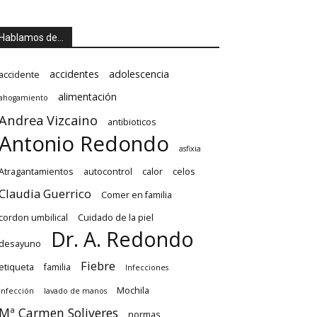
Hablamos de…
accidentes
adolescencia
accidente
alimentación
ahogamiento
Andrea Vizcaino
antibioticos
Antonio Redondo
asfixia
Atragantamientos
autocontrol
calor
celos
Claudia Guerrico
Comer en familia
cordon umbilical
Cuidado de la piel
Dr. A. Redondo
desayuno
Fiebre
etiqueta
familia
Infecciones
Mochila
Infección
lavado de manos
Mª Carmen Soliveres
normas