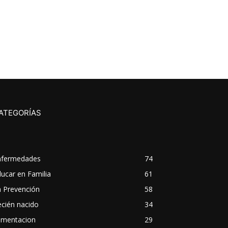
ATEGORÍAS
nfermedades
74
ucar en Familia
61
a Prevención
58
cién nacido
34
imentacion
29