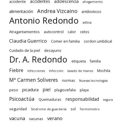
accidentes
adolescencia
accidente
ahogamiento
Andrea Vizcaino
alimentación
antibioticos
Antonio Redondo
asfixia
Atragantamientos
autocontrol
calor
celos
Claudia Guerrico
Comer en familia
cordon umbilical
Cuidado de la piel
desayuno
Dr. A. Redondo
etiqueta
familia
Fiebre
Mochila
Infecciones
Infección
lavado de manos
Mª Carmen Soliveres
normas
Nuevas tecnologias
piel
picadura
peso
plagiocefalia
playa
Psicoactúa
responsabilidad
Quemaduras
segura
seguridad
sol
Sindrome de guardería
Termómetro
vacuna
verano
vacunas