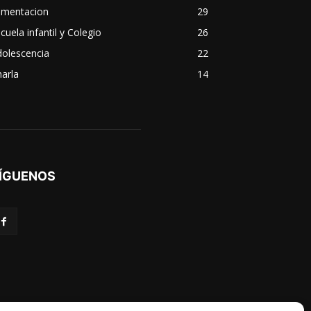
imentacion
29
cuela infantil y Colegio
26
dolescencia
22
arla
14
ÍGUENOS