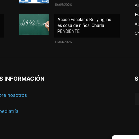
10/05/2026
Al
Es
Acoso Escolar o Bullying, no
A
es cosa de niños. Charla.
PENDIENTE
Ch
11/04/2026
S INFORMACIÓN
S
bre nosotros
 pediatría