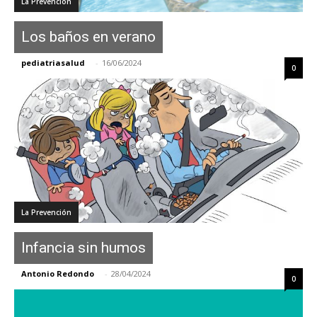
La Prevención
Los baños en verano
pediatriasalud
-
16/06/2024
0
La Prevención
Infancia sin humos
Antonio Redondo
-
28/04/2024
0