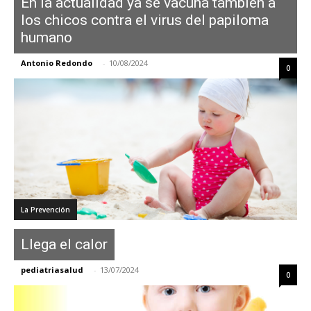
En la actualidad ya se vacuna también a
los chicos contra el virus del papiloma
humano
Antonio Redondo
-
10/08/2024
0
La Prevención
Llega el calor
pediatriasalud
-
13/07/2024
0