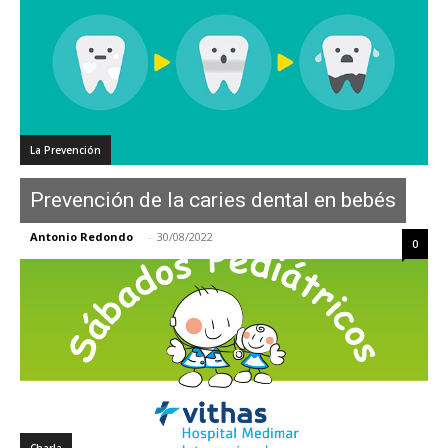
La Prevención
Prevención de la caries dental en bebés
Antonio Redondo
-
30/08/2022
0
Charla