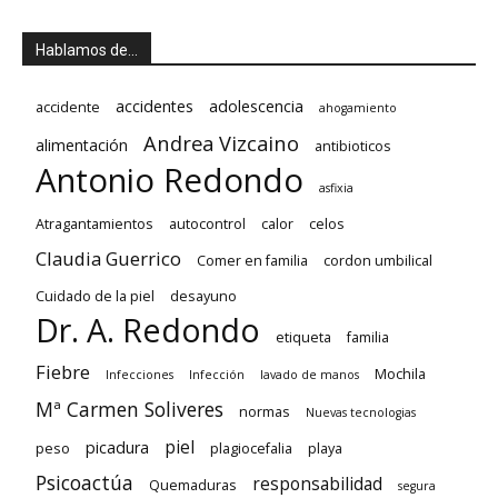
Hablamos de…
accidentes
adolescencia
accidente
ahogamiento
Andrea Vizcaino
alimentación
antibioticos
Antonio Redondo
asfixia
Atragantamientos
autocontrol
calor
celos
Claudia Guerrico
Comer en familia
cordon umbilical
Cuidado de la piel
desayuno
Dr. A. Redondo
etiqueta
familia
Fiebre
Mochila
Infecciones
Infección
lavado de manos
Mª Carmen Soliveres
normas
Nuevas tecnologias
piel
picadura
peso
plagiocefalia
playa
Psicoactúa
responsabilidad
Quemaduras
segura