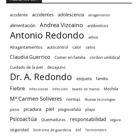
accidentes
adolescencia
accidente
ahogamiento
Andrea Vizcaino
alimentación
antibioticos
Antonio Redondo
asfixia
Atragantamientos
autocontrol
calor
celos
Claudia Guerrico
Comer en familia
cordon umbilical
Cuidado de la piel
desayuno
Dr. A. Redondo
etiqueta
familia
Fiebre
Mochila
Infecciones
Infección
lavado de manos
Mª Carmen Soliveres
normas
Nuevas tecnologias
piel
picadura
peso
plagiocefalia
playa
Psicoactúa
responsabilidad
Quemaduras
segura
seguridad
sol
Sindrome de guardería
Termómetro