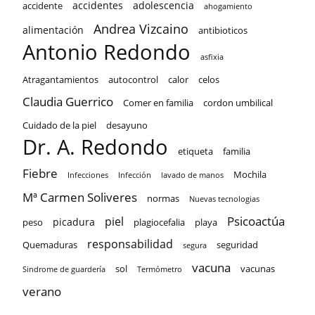
accidentes
adolescencia
accidente
ahogamiento
Andrea Vizcaino
alimentación
antibioticos
Antonio Redondo
asfixia
Atragantamientos
autocontrol
calor
celos
Claudia Guerrico
Comer en familia
cordon umbilical
Cuidado de la piel
desayuno
Dr. A. Redondo
etiqueta
familia
Fiebre
Mochila
Infecciones
Infección
lavado de manos
Mª Carmen Soliveres
normas
Nuevas tecnologias
Psicoactúa
piel
picadura
peso
plagiocefalia
playa
responsabilidad
Quemaduras
seguridad
segura
vacuna
sol
vacunas
Sindrome de guardería
Termómetro
verano