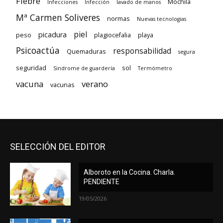
Fiebre
Mochila
Infecciones
Infección
lavado de manos
Mª Carmen Soliveres
normas
Nuevas tecnologias
piel
picadura
peso
plagiocefalia
playa
Psicoactúa
responsabilidad
Quemaduras
segura
seguridad
sol
Sindrome de guardería
Termómetro
vacuna
verano
vacunas
SELECCIÓN DEL EDITOR
Alboroto en la Cocina. Charla.
PENDIENTE
19/05/2026