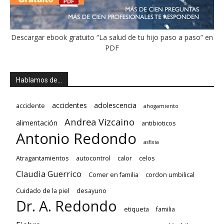
Descargar ebook gratuito “La salud de tu hijo paso a paso” en
PDF
Hablamos de…
accidentes
adolescencia
accidente
ahogamiento
Andrea Vizcaino
alimentación
antibioticos
Antonio Redondo
asfixia
Atragantamientos
autocontrol
calor
celos
Claudia Guerrico
Comer en familia
cordon umbilical
Cuidado de la piel
desayuno
Dr. A. Redondo
etiqueta
familia