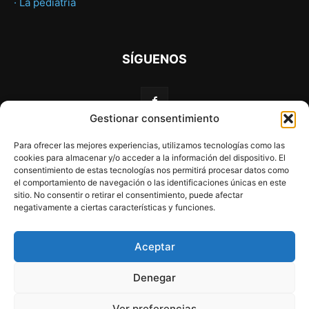
· La pediatría
SÍGUENOS
Gestionar consentimiento
Para ofrecer las mejores experiencias, utilizamos tecnologías como las
cookies para almacenar y/o acceder a la información del dispositivo. El
consentimiento de estas tecnologías nos permitirá procesar datos como
el comportamiento de navegación o las identificaciones únicas en este
sitio. No consentir o retirar el consentimiento, puede afectar
negativamente a ciertas características y funciones.
Web financiada por la Unión Europea a través de los
fondos «NextGenerationEU» y el programa Kit Digital.
Aceptar
Aviso Legal
Política de privacidad
Declaración de accesibilidad
Denegar
Home
Recién nacido
Desarrollo
Alimentacion
Familia
Ver preferencias