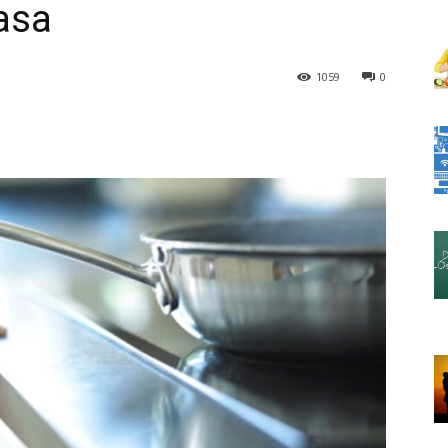
asa
1059
0