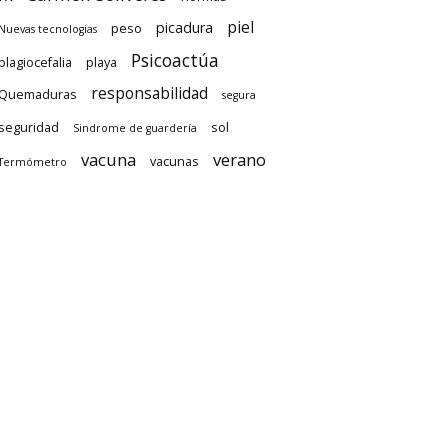
piel
picadura
peso
Nuevas tecnologias
Psicoactúa
plagiocefalia
playa
responsabilidad
Quemaduras
segura
seguridad
sol
Sindrome de guardería
vacuna
verano
vacunas
Termómetro