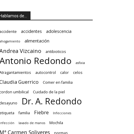
Hablamos de…
accidentes
adolescencia
accidente
alimentación
ahogamiento
Andrea Vizcaino
antibioticos
Antonio Redondo
asfixia
Atragantamientos
autocontrol
calor
celos
Claudia Guerrico
Comer en familia
cordon umbilical
Cuidado de la piel
Dr. A. Redondo
desayuno
Fiebre
etiqueta
familia
Infecciones
Mochila
Infección
lavado de manos
Mª Carmen Soliveres
normas