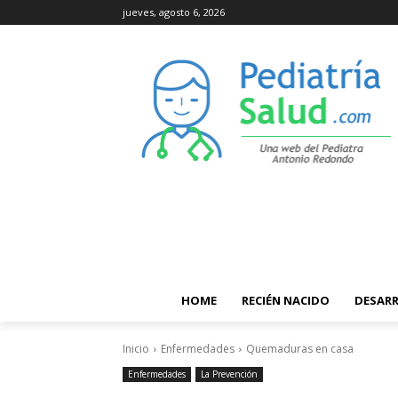
jueves, agosto 6, 2026
HOME
RECIÉN NACIDO
DESAR
Inicio
Enfermedades
Quemaduras en casa
Enfermedades
La Prevención