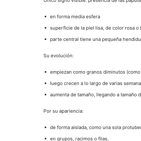
Único signo visible: presencia de las pápu
en forma media esfera
superficie de la piel lisa, de color rosa o
parte central tiene una pequeña hendidur
Su evolución:
empiezan como granos diminutos (como c
luego crecen a lo largo de varias seman
aumenta de tamaño, llegando a tamaño d
Por su apariencia:
de forma aislada, como una sola protuber
en grupos, racimos o filas.