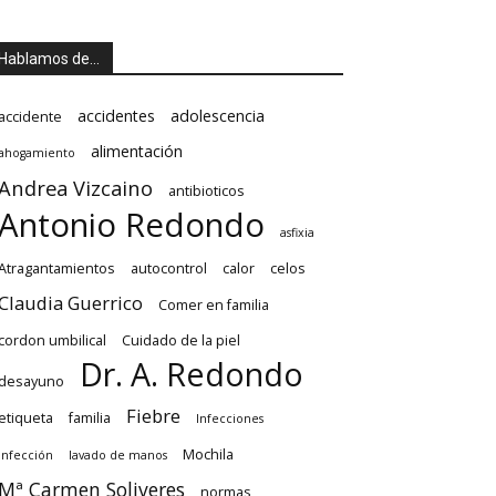
Hablamos de…
accidentes
adolescencia
accidente
alimentación
ahogamiento
Andrea Vizcaino
antibioticos
Antonio Redondo
asfixia
Atragantamientos
autocontrol
calor
celos
Claudia Guerrico
Comer en familia
cordon umbilical
Cuidado de la piel
Dr. A. Redondo
desayuno
Fiebre
etiqueta
familia
Infecciones
Mochila
Infección
lavado de manos
Mª Carmen Soliveres
normas