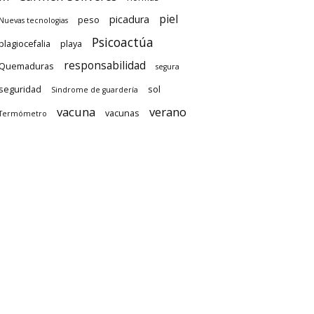
piel
picadura
peso
Nuevas tecnologias
Psicoactúa
plagiocefalia
playa
responsabilidad
Quemaduras
segura
seguridad
sol
Sindrome de guardería
vacuna
verano
vacunas
Termómetro