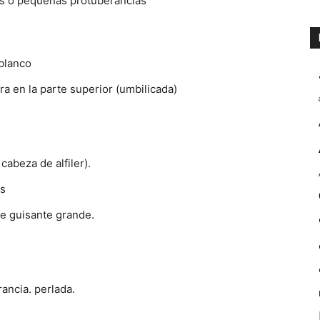
las o pequeñas protuberancias
 blanco
a en la parte superior (umbilicada)
abeza de alfiler).
as
e guisante grande.
ancia. perlada.