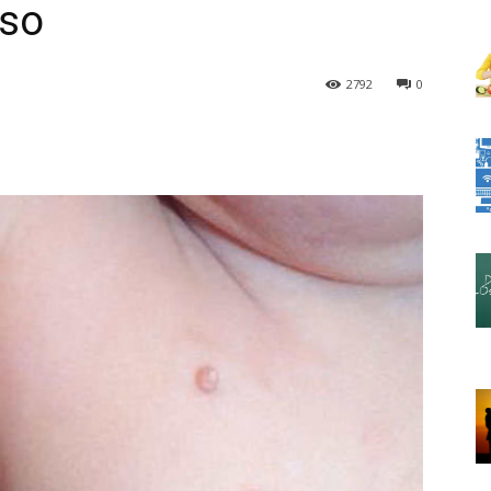
oso
2792
0