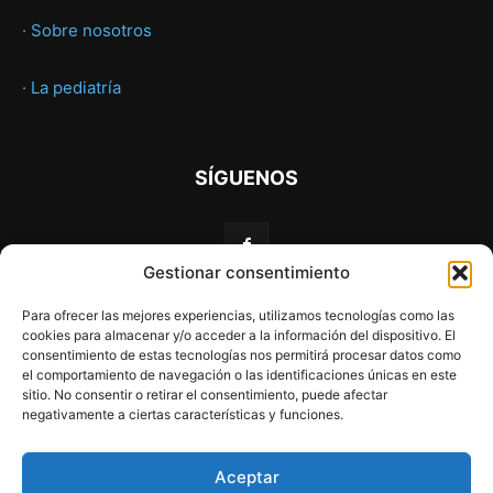
· Sobre nosotros
· La pediatría
SÍGUENOS
Gestionar consentimiento
Para ofrecer las mejores experiencias, utilizamos tecnologías como las
cookies para almacenar y/o acceder a la información del dispositivo. El
consentimiento de estas tecnologías nos permitirá procesar datos como
el comportamiento de navegación o las identificaciones únicas en este
sitio. No consentir o retirar el consentimiento, puede afectar
negativamente a ciertas características y funciones.
Web financiada por la Unión Europea a través de los
fondos «NextGenerationEU» y el programa Kit Digital.
Aceptar
Aviso Legal
Política de privacidad
Declaración de accesibilidad