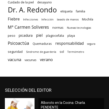
Cuidado de la piel
desayuno
Dr. A. Redondo
etiqueta
familia
Fiebre
Mochila
Infecciones
Infección
lavado de manos
Mª Carmen Soliveres
normas
Nuevas tecnologias
piel
picadura
peso
plagiocefalia
playa
Psicoactúa
responsabilidad
Quemaduras
segura
seguridad
sol
Sindrome de guardería
Termómetro
vacuna
verano
vacunas
SELECCIÓN DEL EDITOR
Alboroto en la Cocina. Charla.
PENDIENTE