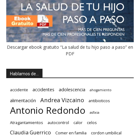
Descargar ebook gratuito “La salud de tu hijo paso a paso” en
PDF
Hablamos de…
accidentes
adolescencia
accidente
ahogamiento
Andrea Vizcaino
alimentación
antibioticos
Antonio Redondo
asfixia
Atragantamientos
autocontrol
calor
celos
Claudia Guerrico
Comer en familia
cordon umbilical