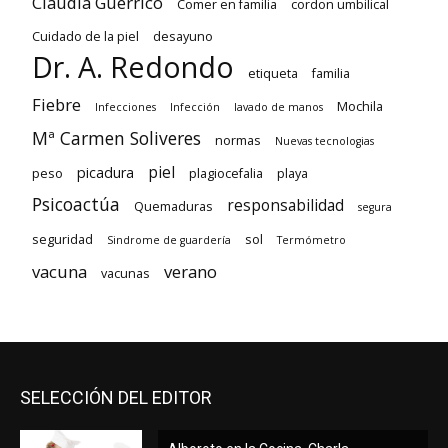
Claudia Guerrico
Comer en familia
cordon umbilical
Cuidado de la piel
desayuno
Dr. A. Redondo
etiqueta
familia
Fiebre
Mochila
Infecciones
Infección
lavado de manos
Mª Carmen Soliveres
normas
Nuevas tecnologias
piel
picadura
peso
plagiocefalia
playa
Psicoactúa
responsabilidad
Quemaduras
segura
seguridad
sol
Sindrome de guardería
Termómetro
vacuna
verano
vacunas
SELECCIÓN DEL EDITOR