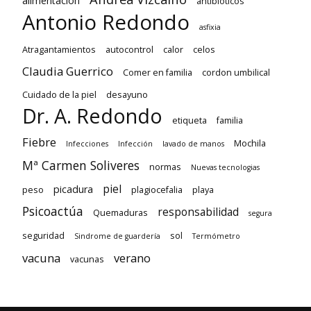
alimentación
antibioticos
Antonio Redondo
asfixia
Atragantamientos
autocontrol
calor
celos
Claudia Guerrico
Comer en familia
cordon umbilical
Cuidado de la piel
desayuno
Dr. A. Redondo
etiqueta
familia
Fiebre
Mochila
Infecciones
Infección
lavado de manos
Mª Carmen Soliveres
normas
Nuevas tecnologias
piel
picadura
peso
plagiocefalia
playa
Psicoactúa
responsabilidad
Quemaduras
segura
seguridad
sol
Sindrome de guardería
Termómetro
vacuna
verano
vacunas