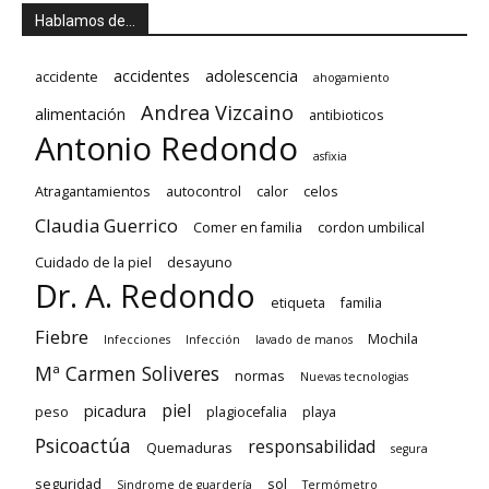
Hablamos de…
accidentes
adolescencia
accidente
ahogamiento
Andrea Vizcaino
alimentación
antibioticos
Antonio Redondo
asfixia
Atragantamientos
autocontrol
calor
celos
Claudia Guerrico
Comer en familia
cordon umbilical
Cuidado de la piel
desayuno
Dr. A. Redondo
etiqueta
familia
Fiebre
Mochila
Infecciones
Infección
lavado de manos
Mª Carmen Soliveres
normas
Nuevas tecnologias
piel
picadura
peso
plagiocefalia
playa
Psicoactúa
responsabilidad
Quemaduras
segura
seguridad
sol
Sindrome de guardería
Termómetro