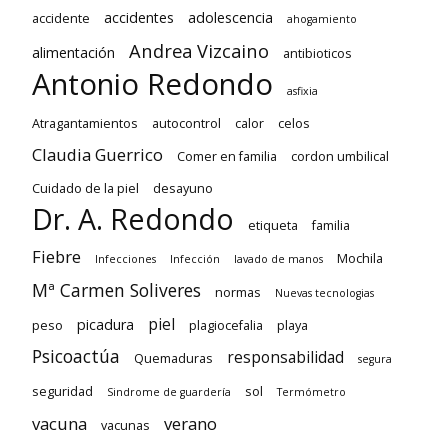
accidentes
adolescencia
accidente
ahogamiento
Andrea Vizcaino
alimentación
antibioticos
Antonio Redondo
asfixia
Atragantamientos
autocontrol
calor
celos
Claudia Guerrico
Comer en familia
cordon umbilical
Cuidado de la piel
desayuno
Dr. A. Redondo
etiqueta
familia
Fiebre
Mochila
Infecciones
Infección
lavado de manos
Mª Carmen Soliveres
normas
Nuevas tecnologias
piel
picadura
peso
plagiocefalia
playa
Psicoactúa
responsabilidad
Quemaduras
segura
seguridad
sol
Sindrome de guardería
Termómetro
vacuna
verano
vacunas