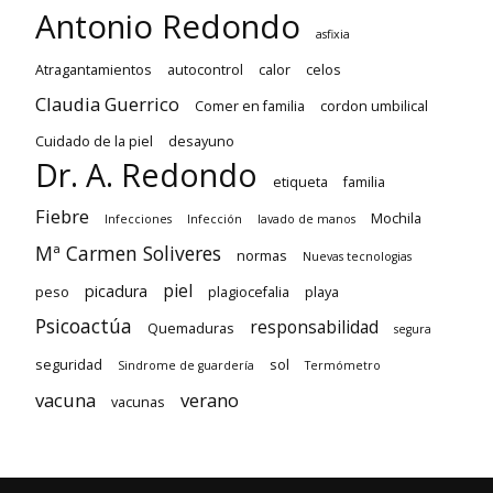
Antonio Redondo
asfixia
Atragantamientos
autocontrol
calor
celos
Claudia Guerrico
Comer en familia
cordon umbilical
Cuidado de la piel
desayuno
Dr. A. Redondo
etiqueta
familia
Fiebre
Mochila
Infecciones
Infección
lavado de manos
Mª Carmen Soliveres
normas
Nuevas tecnologias
piel
picadura
peso
plagiocefalia
playa
Psicoactúa
responsabilidad
Quemaduras
segura
seguridad
sol
Sindrome de guardería
Termómetro
vacuna
verano
vacunas