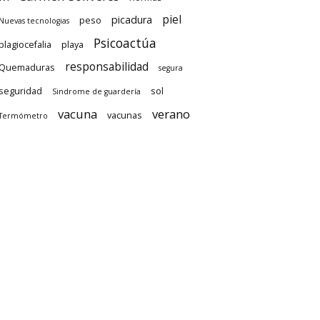
piel
picadura
peso
Nuevas tecnologias
Psicoactúa
plagiocefalia
playa
responsabilidad
Quemaduras
segura
seguridad
sol
Sindrome de guardería
vacuna
verano
vacunas
Termómetro