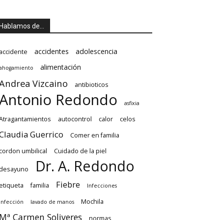
Hablamos de…
accidentes
adolescencia
accidente
alimentación
ahogamiento
Andrea Vizcaino
antibioticos
Antonio Redondo
asfixia
Atragantamientos
autocontrol
calor
celos
Claudia Guerrico
Comer en familia
cordon umbilical
Cuidado de la piel
Dr. A. Redondo
desayuno
Fiebre
etiqueta
familia
Infecciones
Mochila
Infección
lavado de manos
Mª Carmen Soliveres
normas