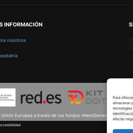
S INFORMACIÓN
S
bre nosotros
 pediatría
Para ofrecer
almacenar y/
tecnologías
identificaci
a Unión Europea a través de los fondos «NextGenerationEU» y el 
afectar nega
ccesibilidad