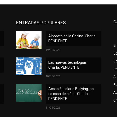
C
ENTRADAS POPULARES
Alboroto en la Cocina. Charla.
PENDIENTE
E
19/05/2026
Ed
L
Las nuevas tecnologías.
Charla. PENDIENTE
Re
10/05/2026
Al
Es
Acoso Escolar o Bullying, no
A
es cosa de niños. Charla.
PENDIENTE
Ch
11/04/2026