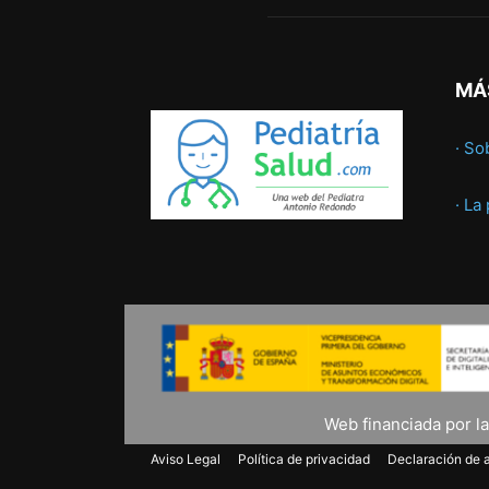
MÁ
· So
· La
Web financiada por l
Aviso Legal
Política de privacidad
Declaración de a