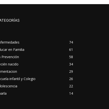
ATEGORÍAS
nfermedades
74
ucar en Familia
61
a Prevención
58
cién nacido
34
imentacion
29
cuela infantil y Colegio
26
dolescencia
22
arla
14