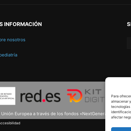
S INFORMACIÓN
S
bre nosotros
 pediatría
Para ofrecer
almacenar y/
tecnologías
identificaci
a Unión Europea a través de los fondos «NextGenerationEU» y el 
afectar nega
ccesibilidad