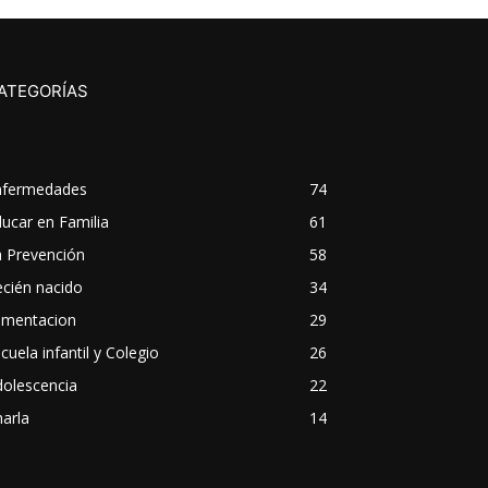
ATEGORÍAS
nfermedades
74
ucar en Familia
61
a Prevención
58
cién nacido
34
imentacion
29
cuela infantil y Colegio
26
dolescencia
22
arla
14