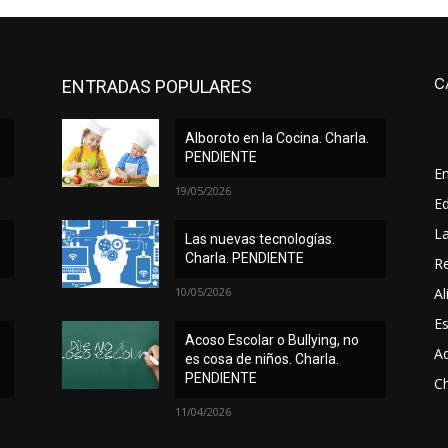
C
ENTRADAS POPULARES
Alboroto en la Cocina. Charla.
PENDIENTE
E
19/05/2026
Ed
L
Las nuevas tecnologías.
Charla. PENDIENTE
Re
10/05/2026
Al
Es
Acoso Escolar o Bullying, no
A
es cosa de niños. Charla.
PENDIENTE
Ch
11/04/2026