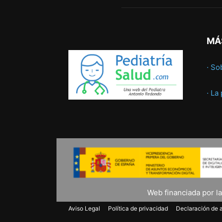
MÁ
· So
· La
Web financiada por l
Aviso Legal
Política de privacidad
Declaración de a