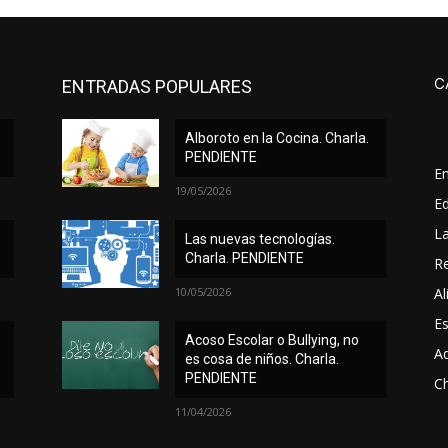
C
ENTRADAS POPULARES
Alboroto en la Cocina. Charla.
PENDIENTE
E
19/05/2026
Ed
L
Las nuevas tecnologías.
Charla. PENDIENTE
Re
10/05/2026
Al
Es
Acoso Escolar o Bullying, no
A
es cosa de niños. Charla.
PENDIENTE
Ch
11/04/2026