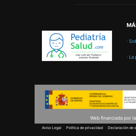
MÁ
· So
· La
Web financiada por l
Aviso Legal
Política de privacidad
Declaración de a