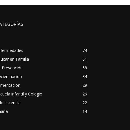
ATEGORÍAS
nfermedades
74
ucar en Familia
61
a Prevención
58
cién nacido
34
imentacion
29
cuela infantil y Colegio
26
dolescencia
22
arla
14