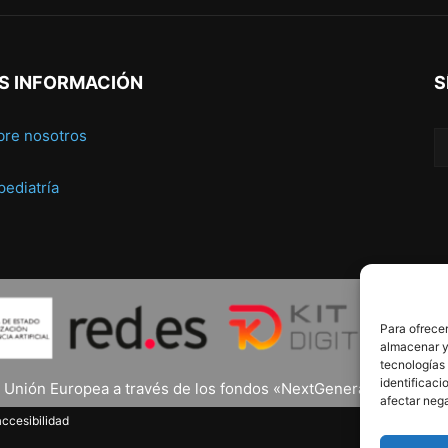
S INFORMACIÓN
S
bre nosotros
 pediatría
Para ofrecer
almacenar y/
tecnologías
identificaci
a Unión Europea a través de los fondos «NextGenerationEU» y el 
afectar nega
ccesibilidad