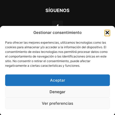
SÍGUENOS
Gestionar consentimiento
Para ofrecer las mejores experiencias, utilizamos tecnologías como las
cookies para almacenar y/o acceder a la información del dispositivo. El
consentimiento de estas tecnologías nos permitirá procesar datos como
el comportamiento de navegación o las identificaciones únicas en este
sitio. No consentir o retirar el consentimiento, puede afectar
negativamente a ciertas características y funciones.
Web financiada por la Unión Europea a través de los
fondos «NextGenerationEU» y el programa Kit Digital.
Aceptar
Aviso Legal
Política de privacidad
Declaración de accesibilidad
Denegar
Home
Recién nacido
Desarrollo
Alimentacion
Familia
Ver preferencias
Prevención
Enfermedades
Colegio
Adolescencia