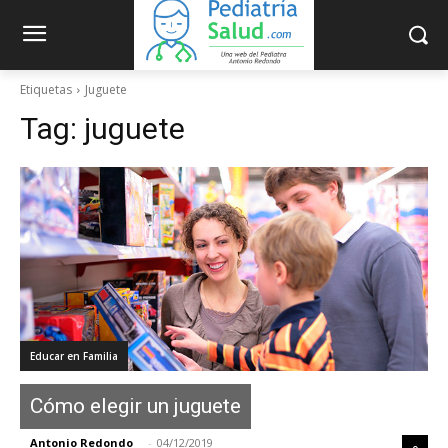
Etiquetas
Juguete
Tag:
juguete
Educar en Familia
Cómo elegir un juguete
Antonio Redondo
-
04/12/2019