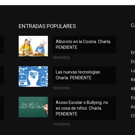
C
ENTRADAS POPULARES
Alboroto en la Cocina. Charla.
PENDIENTE
E
19/05/2026
Ed
L
Las nuevas tecnologías.
Charla. PENDIENTE
Re
10/05/2026
Al
Es
Acoso Escolar o Bullying, no
A
es cosa de niños. Charla.
PENDIENTE
Ch
11/04/2026