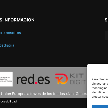
S INFORMACIÓN
S
bre nosotros
 pediatría
Para ofrecer
almacenar y/
tecnologías
identificaci
a Unión Europea a través de los fondos «NextGenerationEU» y el 
afectar nega
ccesibilidad