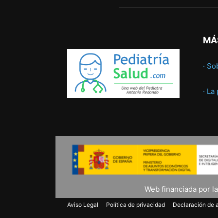
MÁ
· So
· La
Web financiada por l
Aviso Legal
Política de privacidad
Declaración de a