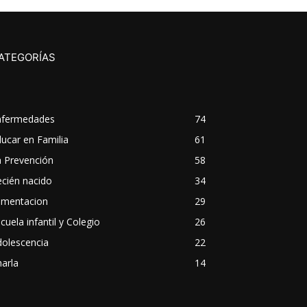
ATEGORÍAS
nfermedades
74
ucar en Familia
61
a Prevención
58
cién nacido
34
imentacion
29
cuela infantil y Colegio
26
dolescencia
22
arla
14