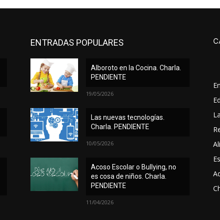
C
ENTRADAS POPULARES
Alboroto en la Cocina. Charla.
PENDIENTE
E
19/05/2026
Ed
L
Las nuevas tecnologías.
Charla. PENDIENTE
Re
10/05/2026
Al
Es
Acoso Escolar o Bullying, no
A
es cosa de niños. Charla.
PENDIENTE
Ch
11/04/2026