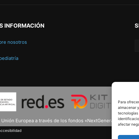
S INFORMACIÓN
S
bre nosotros
 pediatría
Para ofrecer
almacenar y/
tecnologías
identificaci
a Unión Europea a través de los fondos «NextGenerationEU» y el 
afectar nega
ccesibilidad