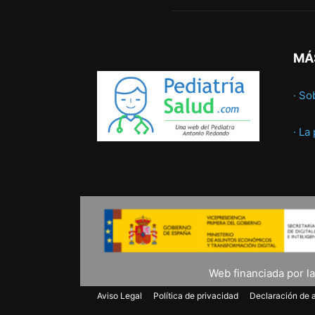
MÁ
· So
· La
Web financiada por l
Aviso Legal
Política de privacidad
Declaración de a