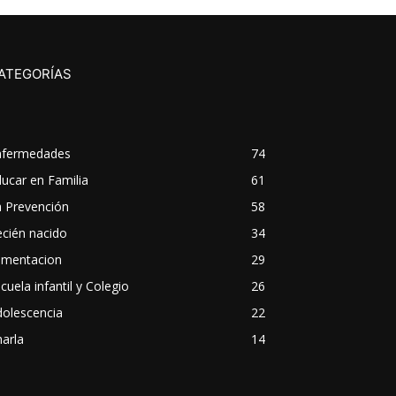
ATEGORÍAS
nfermedades
74
ucar en Familia
61
a Prevención
58
cién nacido
34
imentacion
29
cuela infantil y Colegio
26
dolescencia
22
arla
14