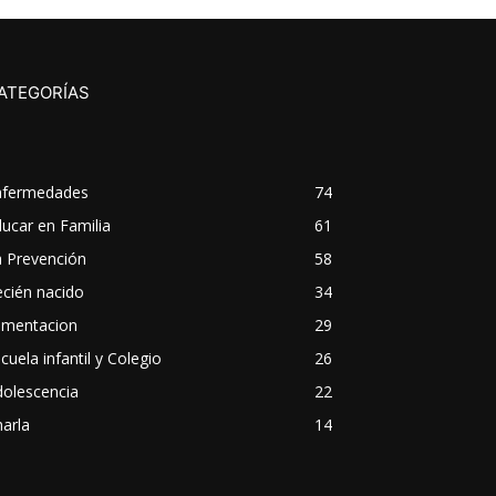
ATEGORÍAS
nfermedades
74
ucar en Familia
61
a Prevención
58
cién nacido
34
imentacion
29
cuela infantil y Colegio
26
dolescencia
22
arla
14