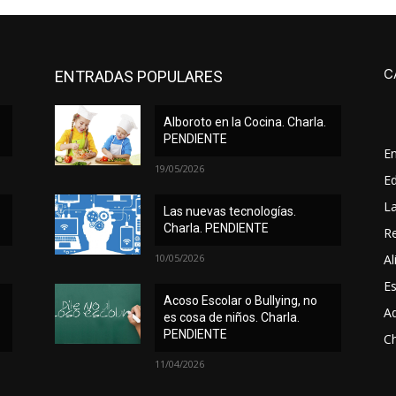
C
ENTRADAS POPULARES
Alboroto en la Cocina. Charla.
PENDIENTE
E
19/05/2026
Ed
L
Las nuevas tecnologías.
Charla. PENDIENTE
Re
10/05/2026
Al
Es
Acoso Escolar o Bullying, no
A
es cosa de niños. Charla.
PENDIENTE
Ch
11/04/2026