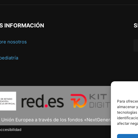
S INFORMACIÓN
S
bre nosotros
 pediatría
Para ofrecer
almacenar y/
tecnologías
identificaci
a Unión Europea a través de los fondos «NextGenerationEU» y el 
afectar nega
ccesibilidad