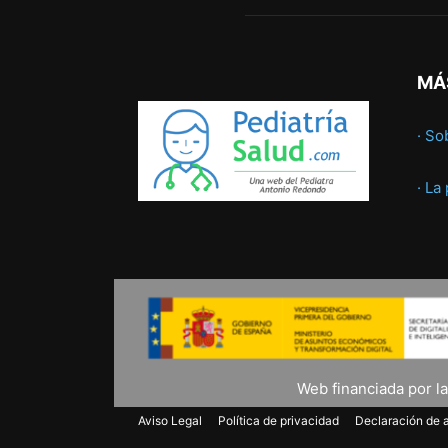
MÁ
· So
· La
Web financiada por l
Aviso Legal
Política de privacidad
Declaración de a