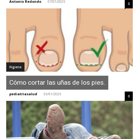
Antonio Redondo
-
07/01/2025
0
Higiene
Cómo cortar las uñas de los pies.
pediatriasalud
-
03/01/2025
0