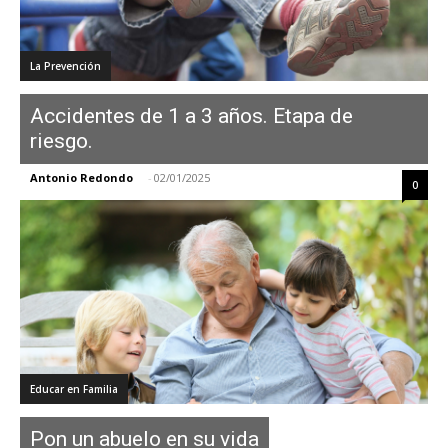
La Prevención
Accidentes de 1 a 3 años. Etapa de
riesgo.
Antonio Redondo
-
02/01/2025
0
Educar en Familia
Pon un abuelo en su vida